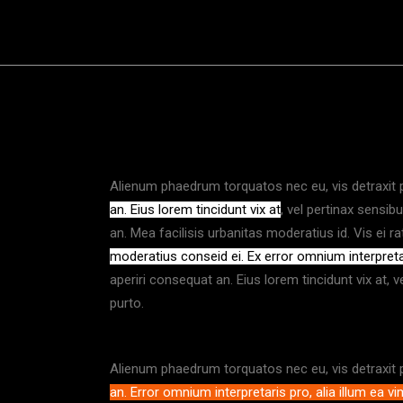
Alienum phaedrum torquatos nec eu, vis detraxit pe
an. Eius lorem tincidunt vix at
, vel pertinax sensib
an. Mea facilisis urbanitas moderatius id. Vis ei ra
moderatius conseid ei. Ex error omnium interpretari
aperiri consequat an. Eius lorem tincidunt vix at, v
purto.
Alienum phaedrum torquatos nec eu, vis detraxit per
an. Error omnium interpretaris pro, alia illum ea vi