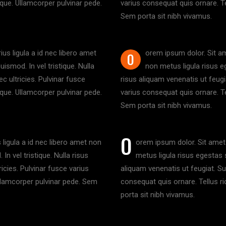
sque. Ullamcorper pulvinar pede.
varius consequat quis ornare. Te
Sem porta sit nibh vivamus.
us ligula a id nec libero amet
orem ipsum dolor. Sit am
O
ismod. In vel tristique. Nulla
non metus ligula risus e
c ultricies. Pulvinar fusce
risus aliquam venenatis ut feugi
sque. Ullamcorper pulvinar pede.
varius consequat quis ornare. Te
Sem porta sit nibh vivamus.
O
 ligula a id nec libero amet non
orem ipsum dolor. Sit amet 
n vel tristique. Nulla risus
metus ligula risus egestas s
icies. Pulvinar fusce varius
aliquam venenatis ut feugiat. Su
Ullamcorper pulvinar pede. Sem
consequat quis ornare. Tellus r
porta sit nibh vivamus.