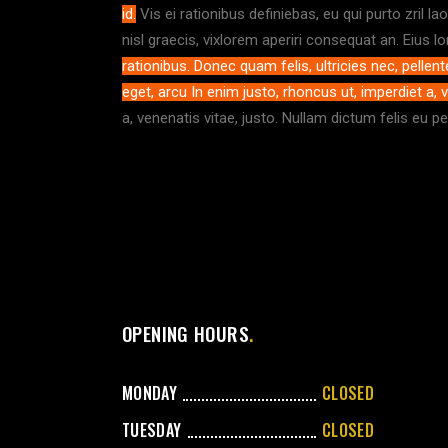
id.
Vis ei rationibus definiebas, eu qui purto zril la
nisl graecis, vixlorem aperiri consequat an. Eius lo
rationibus. Donec quam felis, ultricies nec, pellen
eget, arcu In enim justo, rhoncus ut, imperdiet a, v
a, venenatis vitae, justo. Nullam dictum felis eu p
OPENING HOURS
MONDAY
CLOSED
TUESDAY
CLOSED