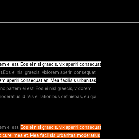
em ei est. Eos ei nisl graecis, vix aperiri consequat
st.Eos ei nisl graecis, vixlorem aperiri consequat
orem aperiri consequat an. Mea facilisis urbanitas
hinc partem ei est. Eos ei nisl graecis, vixlorem
oderatius id. Vis ei rationibus definiebas, eu qui
tem ei est.
Eos ei nisl graecis, vix aperiri consequat
 epicurei mea et. Mea facilisis urbanitas moderatius