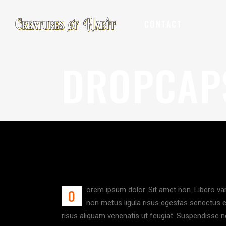
CONTACT
DROPCAPS
orem ipsum dolor. Sit amet non. Libero vari
O
non metus ligula risus egestas senectus eu
risus aliquam venenatis ut feugiat. Suspendisse ne