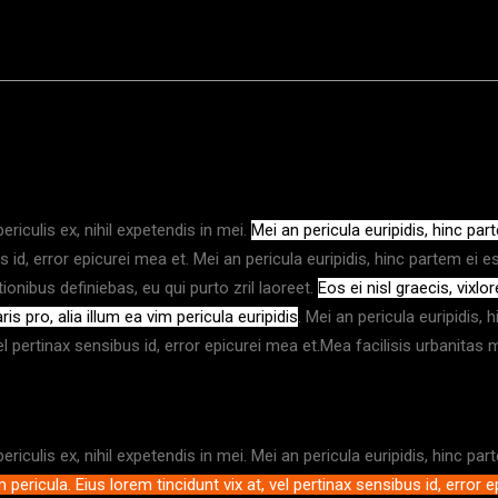
riculis ex, nihil expetendis in mei.
Mei an pericula euripidis, hinc part
us id, error epicurei mea et. Mei an pericula euripidis, hinc partem ei e
tionibus definiebas, eu qui purto zril laoreet.
Eos ei nisl graecis, vixl
s pro, alia illum ea vim pericula euripidis
. Mei an pericula euripidis, 
el pertinax sensibus id, error epicurei mea et.Mea facilisis urbanitas m
iculis ex, nihil expetendis in mei. Mei an pericula euripidis, hinc par
m pericula. Eius lorem tincidunt vix at, vel pertinax sensibus id, error