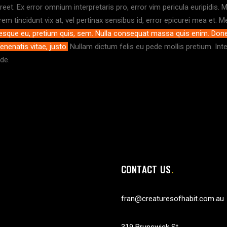
oreet. Ex error omnium interpretaris pro, error vim pericula euripidis. M
rem tincidunt vix at, vel pertinax sensibus id, error epicurei mea et. 
tesque eu, pretium quis, sem. Nulla consequat massa quis enim. Donec p
enenatis vitae, justo.
Nullam dictum felis eu pede mollis pretium. Integ
ede.
CONTACT US
fran@creaturesofhabit.com.au