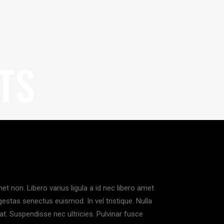
TS
et non. Libero varius ligula a id nec libero amet
gestas senectus euismod. In vel tristique. Nulla
at. Suspendisse nec ultricies. Pulvinar fusce