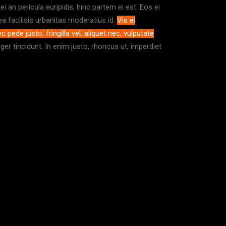
ei an pericula euripidis, hinc partem ei est. Eos ei
Mea facilisis urbanitas moderatius id.
Vis ei
ede justo, fringilla vel, aliquet nec, vulputate
er tincidunt. In enim justo, rhoncus ut, imperdiet