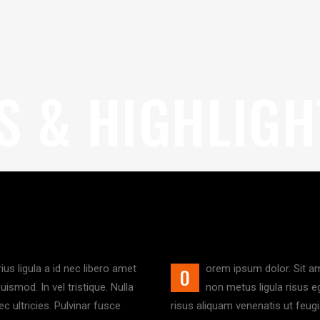
 & HIGHLIGH
us ligula a id nec libero amet
orem ipsum dolor. Sit am
O
ismod. In vel tristique. Nulla
non metus ligula risus e
c ultricies. Pulvinar fusce
risus aliquam venenatis ut feugi