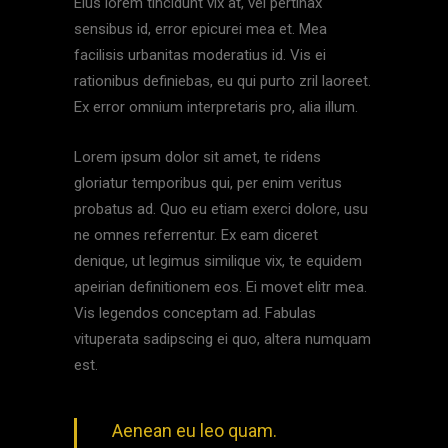
Eius lorem tincidunt vix at, vel pertinax
sensibus id, error epicurei mea et. Mea
facilisis urbanitas moderatius id. Vis ei
rationibus definiebas, eu qui purto zril laoreet.
Ex error omnium interpretaris pro, alia illum.
Lorem ipsum dolor sit amet, te ridens
gloriatur temporibus qui, per enim veritus
probatus ad. Quo eu etiam exerci dolore, usu
ne omnes referrentur. Ex eam diceret
denique, ut legimus similique vix, te equidem
apeirian definitionem eos. Ei movet elitr mea.
Vis legendos conceptam ad. Fabulas
vituperata sadipscing ei quo, altera numquam
est.
Aenean eu leo quam.