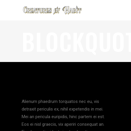
BLOCKQUO
Alienum phaedrum torquatos nec eu, vis
detraxit periculis ex, nihil expetendis in mei.
Mei an pericula euripidis, hinc partem ei est.
Eos ei nisl graecis, vix aperiri consequat an.